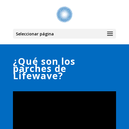
Seleccionar página
¿Qué son los
parches de
Lifewave?