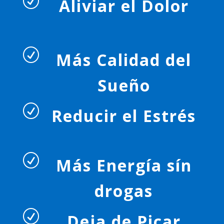
R
Aliviar el Dolor
R
Más Calidad del
Sueño
R
Reducir el Estrés
R
Más Energía sín
drogas
R
Deja de Picar